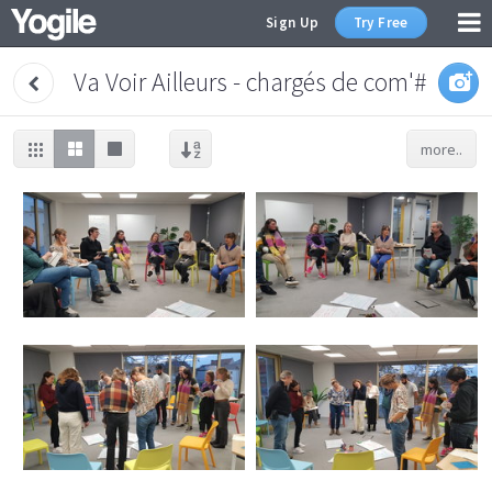
Sign Up
Try Free
Va Voir Ailleurs - chargés de com'#1
more..