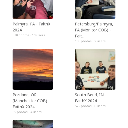
Palmyra, PA - FaithX
Petersburg/Palmyra,
2024
PA (Monitor COB) -
370 photos · 10
users
Fait...
156 photos · 2
users
Portland, OR
South Bend, IN -
(Manchester COB) -
FaithX 2024
572 photos · 6
users
FaithX 2024
89 photos · 4
users