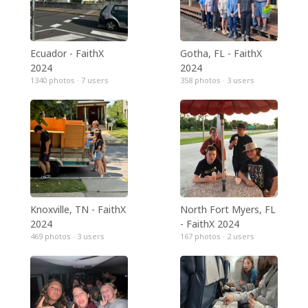
Ecuador - FaithX
Gotha, FL - FaithX
2024
2024
1340 photos · 7
users
358 photos · 3
users
Knoxville, TN - FaithX
North Fort Myers, FL
2024
- FaithX 2024
469 photos · 3
users
167 photos · 2
users