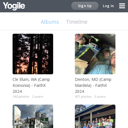
Sign Up
Log In
Albums
Timeline
Sign Up
Cle Elum, WA (Camp
Denton, MD (Camp
Koinonia) - FaithX
Mardela) - FaithX
2024
2024
343 photos · 2
users
471 photos · 5
users